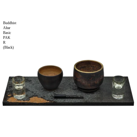
Buddhist
Altar
Basic
PAK
R
(Black)