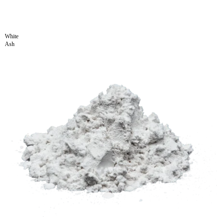
White
Ash