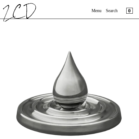
Cart
コンテンツへスキップ
Close
Menu
Cart
0
Menu
Search
Close
モ
ー
カートは空です
Register
ダ
Login
ル
で
Online Shop
メ
デ
Journal
ィ
ア
About us
を
開
く