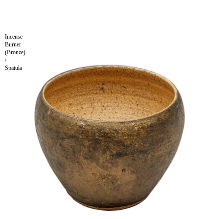
Incense
Burner
(Bronze)
/
Spatula