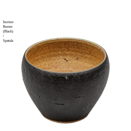
Incense
Burner
(Black)
/
Spatula