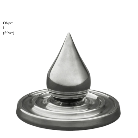
Object
L
(Silver)