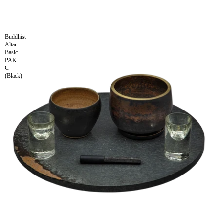
Buddhist
Altar
Basic
PAK
C
(Black)