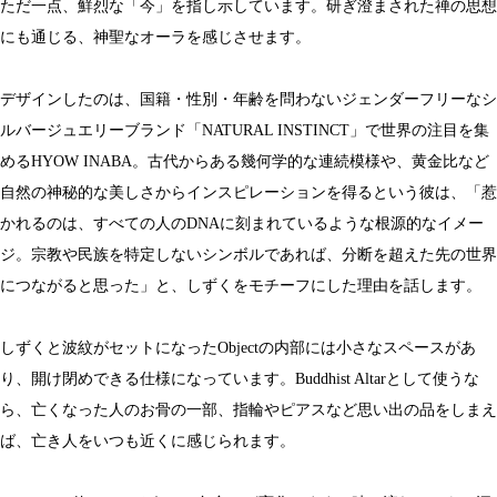
ただ一点、鮮烈な「今」を指し示しています。研ぎ澄まされた禅の思想
にも通じる、神聖なオーラを感じさせます。
デザインしたのは、国籍・性別・年齢を問わないジェンダーフリーなシ
ルバージュエリーブランド「NATURAL INSTINCT」で世界の注目を集
めるHYOW INABA。古代からある幾何学的な連続模様や、黄金比など
自然の神秘的な美しさからインスピレーションを得るという彼は、「惹
かれるのは、すべての人のDNAに刻まれているような根源的なイメー
ジ。宗教や民族を特定しないシンボルであれば、分断を超えた先の世界
につながると思った」と、しずくをモチーフにした理由を話します。
しずくと波紋がセットになったObjectの内部には小さなスペースがあ
り、開け閉めできる仕様になっています。Buddhist Altarとして使うな
ら、亡くなった人のお骨の一部、指輪やピアスなど思い出の品をしまえ
ば、亡き人をいつも近くに感じられます。