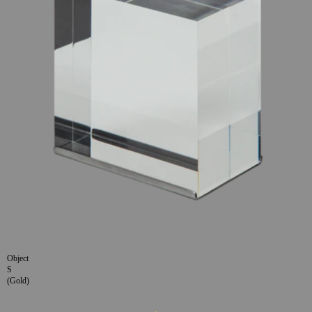
Object
S
(Gold)