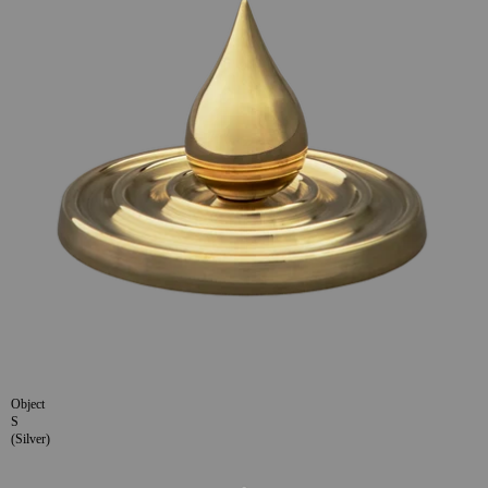
Object
S
(Silver)