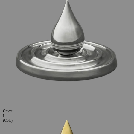
Object
L
(Gold)