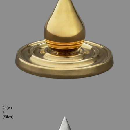
Object
L
(Silver)