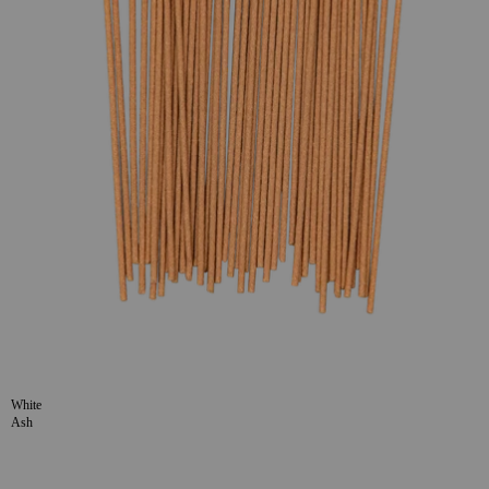
White
Ash