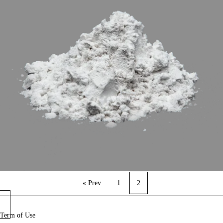
« Prev
1
2
Term of Use