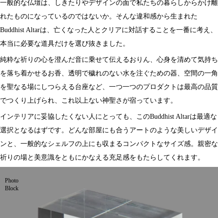
一般的な仏壇は、しきたりやデザインの面で私たちの暮らしからかけ離
れたものになっているのではないか。そんな違和感から生まれた
Buddhist Altarは、亡くなった人とクリアに対話することを一番に考え、
本当に必要な道具だけを選び抜きました。
純粋な祈りの心を澄んだ音に乗せて伝えるおりん、心身を清めて気持ち
を落ち着かせるお香、透明で穢れのない水を注ぐための器、空間の一角
を聖なる場にしつらえる台座など、一つ一つのプロダクトは最高の品質
でつくり上げられ、これ以上ない神聖さが宿っています。
インテリアに妥協したくない人にとっても、このBuddhist Altarは最適な
選択となるはずです。どんな部屋にも合うアートのような美しいデザイ
ンと、一般的なシェルフの上にも収まるコンパクトなサイズ感。親密な
祈りの場と美意識をともにかなえる充足感をもたらしてくれます。
Photo
Block